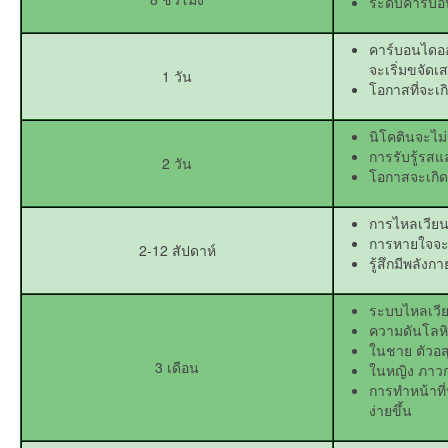
ระดับคาร์บ
คาร์บอนไดออ
จะเริ่มขจัด
1 วัน
โอกาสที่จะเ
นิโคตินจะไม
การรับรู้รสแล
2 วัน
โอกาสจะเกิ
การไหลเวียน
การหายใจจะค
2-12 สัปดาห์
รู้สึกมีพลัง
ระบบไหลเวีย
ความดันโลหิ
ในชาย ตัวอสุ
3 เดือน
ในหญิง ภาว
การทำหน้าที่
ง่ายขึ้น