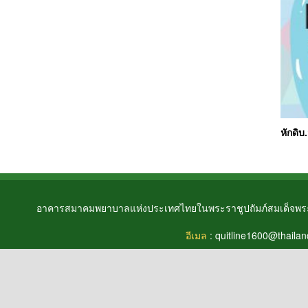
หักดิบ.
อาคารสมาคมพยาบาลแห่งประเทศไทยในพระราชูปถัมภ์สมเด็จพระศ
อีเมล
:
quitline1600@thailand