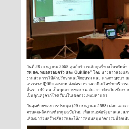
วันที่ 28 กรกฎาคม 2558 ศูนย์บริการเลิกบุหรี่ทางโทรศัพท์ฯ จ
รพ.สต. หมอครอบครัว และ
Quitline”
โดย นางสาวส่องแสง ธ
งานส่วนการให้คำปรึกษาและฝึกอบรม และ นางกาญจนา สกลภ
แนวทางปฏิบัติของระบบส่งต่อระหว่างภาคีเครือข่ายบริการเลิกบ
สิ้นราว 40 คน เป็นบุคลากรของ รพ.สต. จากจังหวัดเชียงร
เป็นคุณครูจากโรงเรียนในเขตกรุงเทพมหานคร
วันสุดท้ายของการประชุม (29 กรกฎาคม 2558) ศจย.และภาค
ควบคุมผลิตภัณฑ์ยาสูบฉบับใหม่ เพื่อเสนอต่อรัฐบาลและสภานิต
เสียงมาร่วมสร้างสีสรรและให้การสนับสนุนกิจกรรมนี้อีก