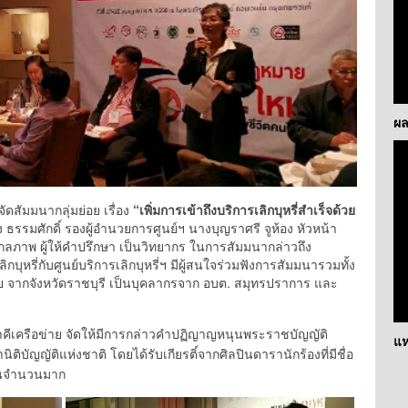
ผล
ัดสัมมนากลุ่มย่อย เรื่อง
“เพิ่มการเข้าถึงบริการเลิกบุหรี่สำเร็จด้วย
รรมศักดิ์ รองผู้อำนวยการศูนย์ฯ นางบุญราศรี จูห้อง หัวหน้า
าพ ผู้ให้คำปรึกษา เป็นวิทยากร ในการสัมมนากล่าวถึง
ุหรี่กับศูนย์บริการเลิกบุหรี่ฯ มีผู้สนใจร่วมฟังการสัมมนารวมทั้ง
าย จากจังหวัดราชบุรี เป็นบุคลากรจาก อบต. สมุทรปราการ และ
ีเครือข่าย จัดให้มีการกล่าวคำปฏิญาญหนุนพระราชบัญญัติ
แห
ิบัญญัติแห่งชาติ โดยได้รับเกียรติ์จากศิลปินดารานักร้องที่มีชื่อ
เป็นจำนวนมาก