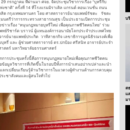
 – 29 กรกฎาคม ที่ผ่านมา ศจย. จัดประชุมวิชาการเรื่อง “บุหรี่กับ
่งชาติ” ครั้งที่ 14 ที่โรงแรมมิราเคิล แกรนด์ คอนเวนชั่น ถนน
รังสิต กรุงเทพมหานคร โดย ศาสตราจารย์นายแพทย์รัชตะ รัชตะ
บร
ัฐมนตรีว่าการกระทรวงสาธารณสุข เป็นประธานเปิดการประชุม
่าวเรื่อง “หนุนกฎหมายบุหรี่ใหม่ เพื่อคุณภาพชีวิตคนไทย” ร่วม
พทย์ริชาร์ด บราวน์ ผู้แทนองค์การอนามัยโลกประจำประเทศไทย
ารย์นายแพทย์ประกิต วาทีสาธกกิจ เลขาธิการมูลนิธิรณรงค์เพื่อ
บบุหรี่ และ ผู้ช่วยศาสตราจารย์ ดร.ปกป้อง ศรีสนิท อาจารย์ประจำ
ศาสตร์ มหาวิทยาลัยธรรมศาสตร์
ักการประชุมครั้งนี้คือการหนุนกฏหมายใหม่เพื่อคุณภาพชีวิตคน
้อมูลวิชาการที่เกิดขึ้นในรอบปีทั้งการนำเสนอปากเปล่าและนำ
ทีแลกเปลี่ยนเรียนรู้ด้านวิชาการในแวดวงผู้ทำงานด้านการควบคุม
คประชาสังคมและผู้สนใจทั่วไป
สธ
แล
มา