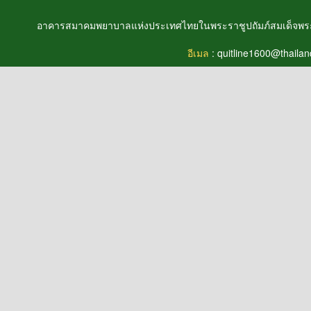
อาคารสมาคมพยาบาลแห่งประเทศไทยในพระราชูปถัมภ์สมเด็จพระศ
อีเมล
:
quitline1600@thailand